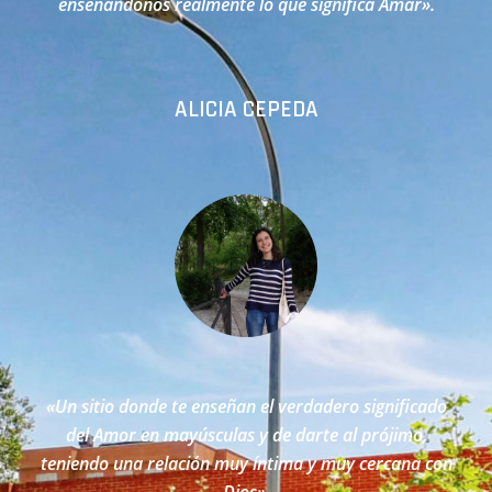
enseñándonos realmente lo que significa Amar
».
ALICIA CEPEDA
«Un sitio donde te enseñan el verdadero significado
del Amor en mayúsculas y de darte al prójimo,
teniendo una relación muy íntima y muy cercana con
Dios
».