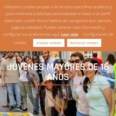
Utilizamos cookies propias y de terceros para fines analíticos y
para mostrarte publicidad personalizada en base a un perfil
elaborado a partir de tus hábitos de navegación (por ejemplo,
páginas visitadas). Puedes obtener más información y
configurar tus preferencias aquí:
Leer más
Configuración de
cookies
Aceptar cookies
Rechazar cookies
JÓVENES MAYORES DE 16
AÑOS