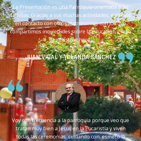
La Presentación es una Parroquia orientada a las
familias. Gracias a sus muchas actividades, estamos
en contacto con otros matrimonios con los que
compartimos inquietudes sobre la educación y la Fe
de nuestros hijos
.
JUAN VIDAL Y YOLANDA SÁNCHEZ
Voy con frecuencia a la parroquia porque veo que
tratan muy bien a Jesús en la Eucaristía y viven
todas las ceremonias cuidando con esmero la