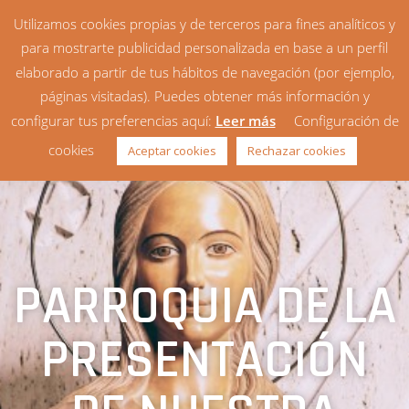
Utilizamos cookies propias y de terceros para fines analíticos y
para mostrarte publicidad personalizada en base a un perfil
elaborado a partir de tus hábitos de navegación (por ejemplo,
páginas visitadas). Puedes obtener más información y
configurar tus preferencias aquí:
Leer más
Configuración de
cookies
Aceptar cookies
Rechazar cookies
PARROQUIA DE LA
PRESENTACIÓN