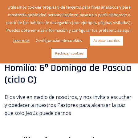
Saltar
Utilizamos cookies propias y de terceros para fines analíticos y para
al
mostrarte publicidad personalizada en base a un perfil elaborado a
Buscar
contenido
Alte
partir de tus hábitos de navegación (por ejemplo, páginas visitadas).
men
Puedes obtener más información y configurar tus preferencias aquí:
Leer más
Configuración de cookies
Aceptar cookies
Categoría:
Homilías
Rechazar cookies
Homilía: 6º Domingo de Pascua
(ciclo C)
Dios vive en medio de nosotros, y nos invita a escuchar
y obedecer a nuestros Pastores para alcanzar la paz
que solo Jesús puede darnos