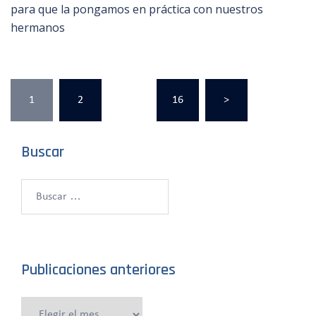
para que la pongamos en práctica con nuestros
hermanos
Paginación
1
2
…
16
>
de
entradas
Buscar
Buscar:
Publicaciones anteriores
Publicaciones