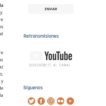
la
ENVIAR
y.
re
os
al
Retransmisiones
re
as
az
o,
 y
Síguenos
de
la