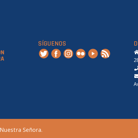
SÍGUENOS
D
2
A
 Nuestra Señora.