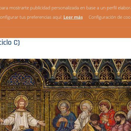
y para mostrarte publicidad personalizada en base a un perfil elabo
onfigurar tus preferencias aquí:
Leer más
Configuración de coo
HORARIOS
VIDA PARROQUIAL
NOTICIAS
¿QUIÉ
iclo C)