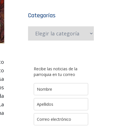
Categorías
co
Recibe las noticias de la
co
parroquia en tu correo
sa
os
da
La
na