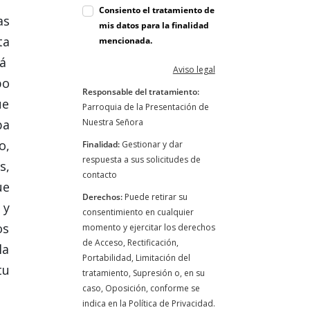
Consiento el tratamiento de
as
mis datos para la finalidad
ta
mencionada.
tá
Aviso legal
po
Responsable del tratamiento:
ue
Parroquia de la Presentación de
ba
Nuestra Señora
o,
Finalidad:
Gestionar y dar
respuesta a sus solicitudes de
s,
contacto
ue
Derechos:
Puede retirar su
 y
consentimiento en cualquier
os
momento y ejercitar los derechos
de Acceso, Rectificación,
la
Portabilidad, Limitación del
tu
tratamiento, Supresión o, en su
caso, Oposición, conforme se
indica en la Política de Privacidad.