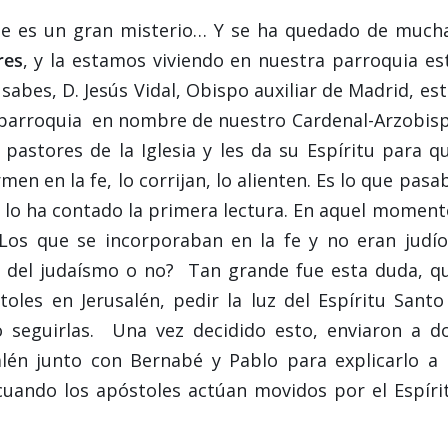
ste es un gran misterio… Y se ha quedado de much
res
, y la estamos viviendo en nuestra parroquia es
bes, D. Jesús Vidal, Obispo auxiliar de Madrid, es
ra parroquia en nombre de nuestro Cardenal-Arzobis
 pastores de la Iglesia y les da su Espíritu para q
en en la fe, lo corrijan, lo alienten. Es lo que pasa
s lo ha contado la primera lectura. En aquel moment
 Los que se incorporaban en la fe y no eran judío
s del judaísmo o no? Tan grande fue esta duda, q
oles en Jerusalén, pedir la luz del Espíritu Santo
o seguirlas. Una vez decidido esto, enviaron a d
én junto con Bernabé y Pablo para explicarlo a 
uando los apóstoles actúan movidos por el Espíri