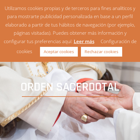
Utilizamos cookies propias y de terceros para fines analíticos y
para mostrarte publicidad personalizada en base a un perfil
elaborado a partir de tus hábitos de navegación (por ejemplo,
páginas visitadas). Puedes obtener más información y
configurar tus preferencias aquí:
Leer más
Configuración de
cookies
Aceptar cookies
Rechazar cookies
ORDEN SACERDOTAL