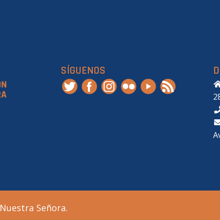
SÍGUENOS
D
2
A
 Nuestra Señora.