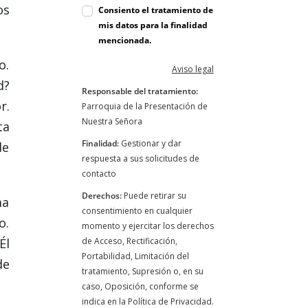
os
Consiento el tratamiento de
mis datos para la finalidad
mencionada.
o.
Aviso legal
d?
Responsable del tratamiento:
r.
Parroquia de la Presentación de
Nuestra Señora
ta
Finalidad:
Gestionar y dar
de
respuesta a sus solicitudes de
contacto
Derechos:
Puede retirar su
ma
consentimiento en cualquier
o.
momento y ejercitar los derechos
Él
de Acceso, Rectificación,
Portabilidad, Limitación del
de
tratamiento, Supresión o, en su
caso, Oposición, conforme se
indica en la Política de Privacidad.