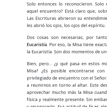
Solo entonces lo reconocieron. Sol
aquel encuentro? Está claro que, sob
Las Escrituras abrieron su entendimie
les abrió los ojos, los ojos del espíritu
Dos cosas son necesarias, por tant
Eucaristía
. Por eso, la Misa tiene exa
la Eucaristía. Son dos momentos de un
Bien, pero… ¿y qué pasa en estos 
Misa? ¿Es posible encontrarse con 
privilegiado de encuentro con el Seño
a reunirnos en torno al altar. Este de
aprovechar mucho más la Misa cuando e
física y realmente presente. Sin emba
y reconocerlo. Esa actitud de fe es alg