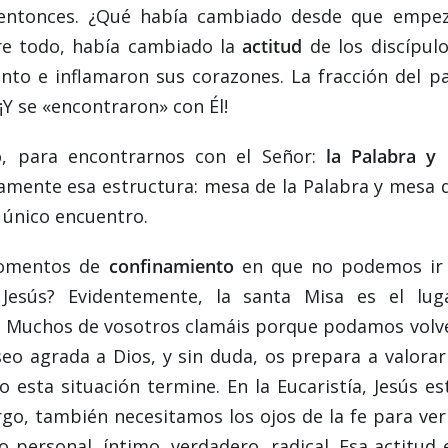
o entonces. ¿Qué había cambiado desde que empe
re todo, había cambiado la
actitud
de los discípulo
nto e inflamaron sus corazones. La fracción del p
. ¡Y se «encontraron» con Él!
o, para encontrarnos con el Señor:
la Palabra y 
ctamente esa estructura: mesa de la Palabra y mesa 
 único encuentro.
momentos de
confinamiento
en que no podemos ir
Jesús? Evidentemente, la santa Misa es el lug
r. Muchos de vosotros clamáis porque podamos volv
seo agrada a Dios, y sin duda, os prepara a valorar
sta situación termine. En la Eucaristía, Jesús es
rgo, también necesitamos los ojos de la fe para ver
o personal, íntimo, verdadero, radical. Esa actitud 