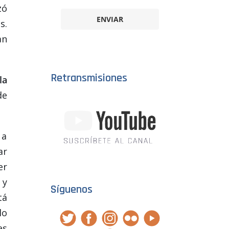
zó
ENVIAR
s.
an
Retransmisiones
la
de
 a
ar
er
 y
Síguenos
tá
lo
es