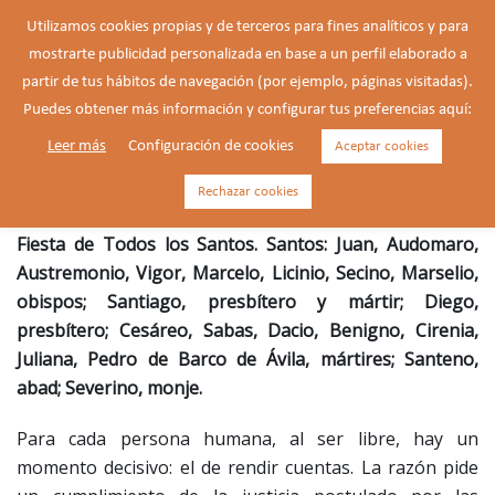
Saltar
Utilizamos cookies propias y de terceros para fines analíticos y para
al
mostrarte publicidad personalizada en base a un perfil elaborado a
Buscar
contenido
Alte
partir de tus hábitos de navegación (por ejemplo, páginas visitadas).
men
Puedes obtener más información y configurar tus preferencias aquí:
Leer más
Configuración de cookies
Aceptar cookies
Todos los santos
Rechazar cookies
Fiesta de Todos los Santos. Santos: Juan, Audomaro,
Austremonio, Vigor, Marcelo, Licinio, Secino, Marselio,
obispos; Santiago, presbítero y mártir; Diego,
presbítero; Cesáreo, Sabas, Dacio, Benigno, Cirenia,
Juliana, Pedro de Barco de Ávila, mártires; Santeno,
abad; Severino, monje.
Para cada persona humana, al ser libre, hay un
momento decisivo: el de rendir cuentas. La razón pide