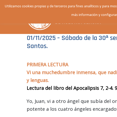
Saltar
Utilizamos cookies propias y de terceros para fines analíticos y para mo
al
más información y configurar
contenido
01/11/2025 – Sábado de la 30ª s
Santos.
PRIMERA LECTURA
Vi una muchedumbre inmensa, que nadie 
y lenguas.
Lectura del libro del Apocalipsis 7, 2-4. 
Yo, Juan, vi a otro ángel que subía del or
potente a los cuatro ángeles encargados 