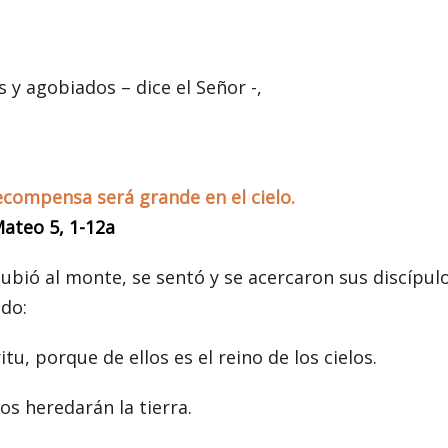
 y agobiados – dice el Señor -,
ecompensa será grande en el cielo.
ateo 5, 1-12a
subió al monte, se sentó y se acercaron sus discípulo
ndo:
u, porque de ellos es el reino de los cielos.
s heredarán la tierra.