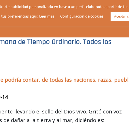
strarte publicidad personalizada en base a un perfil elaborado a partir de t
 tus preferencias aquí:
Leer más
Configuración de cookies
Aceptar c
HORARIOS
VIDA PARROQUIAL
NOTICIAS
emana de Tiempo Ordinario. Todos los
podría contar, de todas las naciones, razas, puebl
9-14
iente llevando el sello del Dios vivo. Gritó con voz
de dañar a la tierra y al mar, diciéndoles: