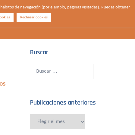
us hábitos de navegación (por ejemplo, páginas visitadas). Puedes obtener
ookies
Rechazar cookies
Buscar
¿QUIÉNES SOMOS?
CONTACTO
DONAR
Buscar
Buscar:
os
Publicaciones anteriores
Publicaciones
anteriores