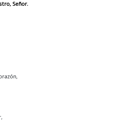
stro, Señor.
orazón,
r,