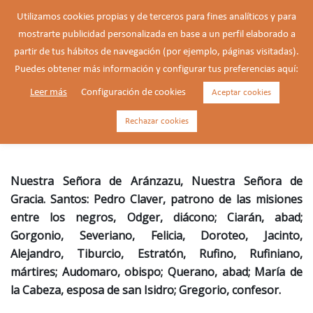
Saltar
Utilizamos cookies propias y de terceros para fines analíticos y para
al
mostrarte publicidad personalizada en base a un perfil elaborado a
Buscar
contenido
Alte
partir de tus hábitos de navegación (por ejemplo, páginas visitadas).
men
Puedes obtener más información y configurar tus preferencias aquí:
Leer más
Configuración de cookies
Aceptar cookies
Pedro Claver, apóstol de los
negros (1580-1654)
Rechazar cookies
Nuestra Señora de Aránzazu, Nuestra Señora de
Gracia. Santos: Pedro Claver, patrono de las misiones
entre los negros, Odger, diácono; Ciarán, abad;
Gorgonio, Severiano, Felicia, Doroteo, Jacinto,
Alejandro, Tiburcio, Estratón, Rufino, Rufiniano,
mártires; Audomaro, obispo; Querano, abad; María de
la Cabeza, esposa de san Isidro; Gregorio, confesor.