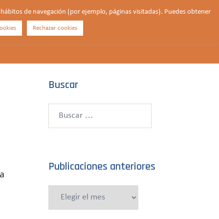
us hábitos de navegación (por ejemplo, páginas visitadas). Puedes obtener
ookies
Rechazar cookies
Buscar
¿QUIÉNES SOMOS?
CONTACTO
DONAR
Buscar
Buscar:
Publicaciones anteriores
 a
Publicaciones
anteriores