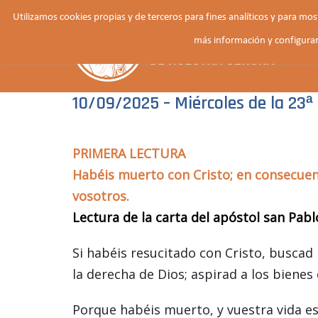
Saltar
Utilizamos cookies propias y de terceros para fines analíticos y para mo
al
más información y configurar
contenido
10/09/2025 – Miércoles de la 23
PRIMERA LECTURA
Habéis muerto con Cristo; en consecuen
vosotros.
Lectura de la carta del apóstol san Pabl
Si habéis resucitado con Cristo, buscad 
la derecha de Dios; aspirad a los bienes d
Porque habéis muerto, y vuestra vida e