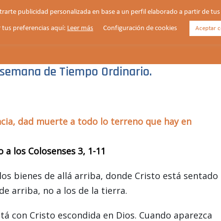
strarte publicidad personalizada en base a un perfil elaborado a partir de t
 tus preferencias aquí:
Leer más
Configuración de cookies
Aceptar c
HORARIOS
VIDA PARROQUIAL
NOTICIAS
ª semana de Tiempo Ordinario.
cia, dad muerte a todo lo terreno que hay en
o a los Colosenses 3, 1-11
los bienes de allá arriba, donde Cristo está sentado
e arriba, no a los de la tierra.
stá con Cristo escondida en Dios. Cuando aparezca