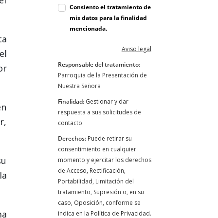
Consiento el tratamiento de
mis datos para la finalidad
mencionada.
ta
Aviso legal
el
Responsable del tratamiento:
or
Parroquia de la Presentación de
Nuestra Señora
Finalidad:
Gestionar y dar
en
respuesta a sus solicitudes de
r,
contacto
Derechos:
Puede retirar su
consentimiento en cualquier
su
momento y ejercitar los derechos
de Acceso, Rectificación,
la
Portabilidad, Limitación del
tratamiento, Supresión o, en su
caso, Oposición, conforme se
ma
indica en la Política de Privacidad.