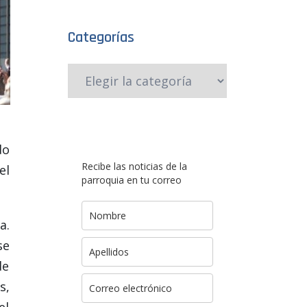
Categorías
do
Recibe las noticias de la
el
parroquia en tu correo
a.
se
de
s,
el