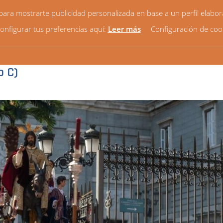
y para mostrarte publicidad personalizada en base a un perfil elabo
onfigurar tus preferencias aquí:
Leer más
Configuración de coo
HORARIOS
VIDA PARROQUIAL
NOTICIAS
¿QUIÉ
o C)