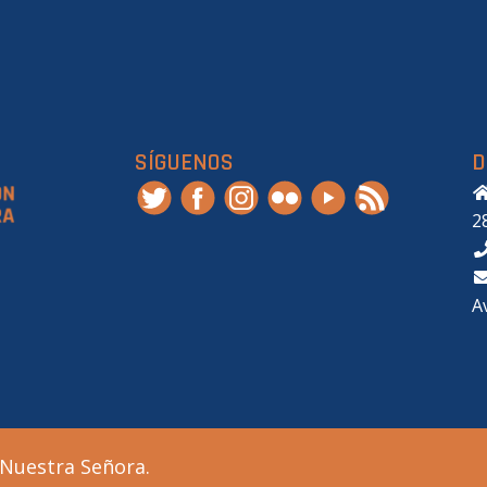
SÍGUENOS
D
2
A
 Nuestra Señora.