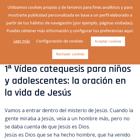
Saltar
Utilizamos cookies propias y de terceros para fines analíticos y para
al
mostrarte publicidad personalizada en base a un perfil elaborado a
Buscar
contenido
Alte
partir de tus hábitos de navegación (por ejemplo, páginas visitadas).
men
Puedes obtener más información y configurar tus preferencias aquí:
Leer más
Configuración de cookies
Aceptar cookies
Categoría:
Boletín
Rechazar cookies
1ª Vídeo catequesis para niños
y adolescentes: la oración en
la vida de Jesús
Vamos a entrar dentro del misterio de Jesús. Cuando la
gente miraba a Jesús, veía a un hombre más, pero no
se daba cuenta de que Jesús es Dios.
Jesús es Dios que se ha hecho hombre, que ha venido