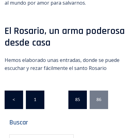
al mundo por amor para salvarnos.
El Rosario, un arma poderosa
desde casa
Hemos elaborado unas entradas, donde se puede
escuchar y rezar fácilmente el santo Rosario
Paginación
<
1
…
85
86
de
entradas
Buscar