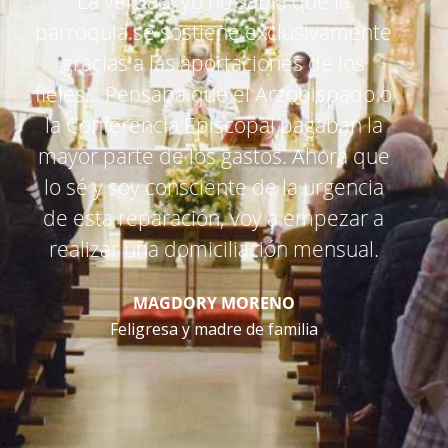
La verdad, yo no sabía que la
parroquia se sostiene exclusivamente
gracias a las aportaciones de los
fieles… Pensaba que el Arzobispado o
la Conferencia Episcopal pagaban la
mayor parte de los gastos. Ahora que
lo sé y soy consciente de la urgencia
de esta reparación, voy a empezar a
realizar una domiciliación mensual.
MAGDORY MORENO
Feligresa y madre de familia