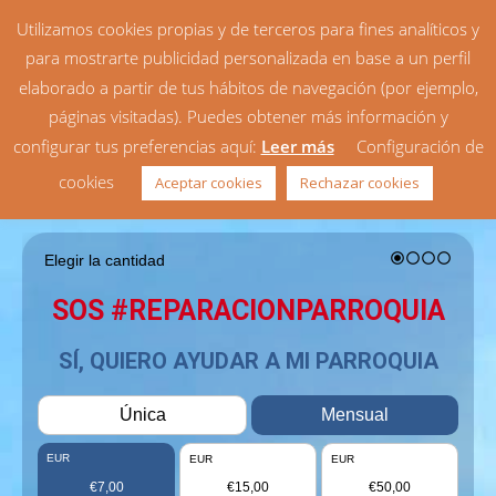
Utilizamos cookies propias y de terceros para fines analíticos y
para mostrarte publicidad personalizada en base a un perfil
elaborado a partir de tus hábitos de navegación (por ejemplo,
páginas visitadas). Puedes obtener más información y
configurar tus preferencias aquí:
Leer más
Configuración de
cookies
Aceptar cookies
Rechazar cookies