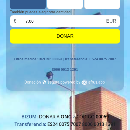
BIZUM:
DONAR A
ONG
>
CÓDIGO
00069
Transferencia:
ES24 0075 7007 8006 0013 1391