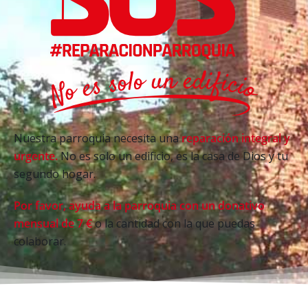
Nuestra parroquia necesita una
reparación integral y
urgente.
No es solo un edificio, es la casa de Dios y tu
segundo hogar.
Por favor, ayuda a la parroquia con un donativo
mensual de 7 €
o la cantidad con la que puedas
colaborar.