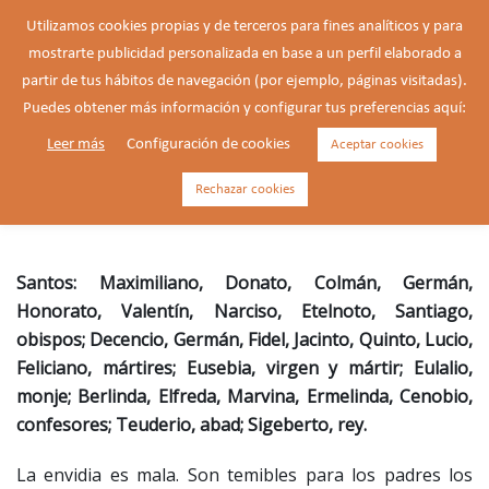
Saltar
Utilizamos cookies propias y de terceros para fines analíticos y para
al
mostrarte publicidad personalizada en base a un perfil elaborado a
Buscar
contenido
Alte
partir de tus hábitos de navegación (por ejemplo, páginas visitadas).
men
Puedes obtener más información y configurar tus preferencias aquí:
Leer más
Configuración de cookies
Aceptar cookies
Narciso, obispo de Jerusalén
(s. II)
Rechazar cookies
Santos: Maximiliano, Donato, Colmán, Germán,
Honorato, Valentín, Narciso, Etelnoto, Santiago,
obispos; Decencio, Germán, Fidel, Jacinto, Quinto, Lucio,
Feliciano, mártires; Eusebia, virgen y mártir; Eulalio,
monje; Berlinda, Elfreda, Marvina, Ermelinda, Cenobio,
confesores; Teuderio, abad; Sigeberto, rey.
La envidia es mala. Son temibles para los padres los