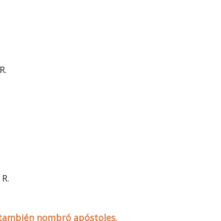
R.
 R.
e también nombró apóstoles.