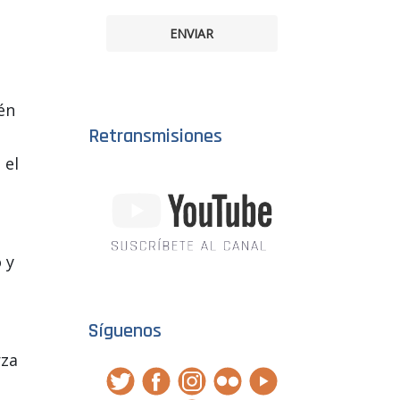
ENVIAR
én
Retransmisiones
 el
a
 y
Síguenos
rza