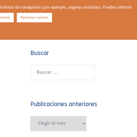
us hábitos de navegación (por ejemplo, páginas visitadas). Puedes obtener
ookies
Rechazar cookies
Buscar
¿QUIÉNES SOMOS?
CONTACTO
DONAR
Buscar
Buscar:
Publicaciones anteriores
Publicaciones
anteriores