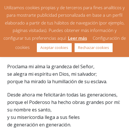
Utilizamos cookies propias y de terceros para fines analíticos y
para mostrarte publicidad personalizada en base a un perfil
elaborado a partir de tus hábitos de navegación (por ejemplo,
páginas visitadas). Puedes obtener más información y
configurar tus preferencias aquí:
Leer más
Configuración de
Magníficat
cookies
Aceptar cookies
Rechazar cookies
Proclama mi alma la grandeza del Señor,
se alegra mi espíritu en Dios, mi salvador;
porque ha mirado la humillación de su esclava.
Desde ahora me felicitarán todas las generaciones,
porque el Poderoso ha hecho obras grandes por mí:
su nombre es santo,
y su misericordia llega a sus fieles
de generación en generación.