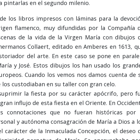
a pintarlas en el segundo milenio.
e los libros impresos con láminas para la devoci
rigen flamenco, muy difundidas por la Compañía 
 escenas de la vida de la Virgen María con dibujos 
hermanos Collaert, editado en Amberes en 1613, q
storiador del arte. En este caso se pone en parale
aría y José. Estos dibujos los han usado los grand
europeos. Cuando los vemos nos damos cuenta de 
 los custodiaban en su taller con gran celo.
uprimir la fiesta por su carácter apócrifo, pero f
ran influjo de esta fiesta en el Oriente. En Occiden
as connotaciones que no fueran históricas por 
ersonal y autónoma consagración de María a Dios a l
el carácter de la Inmaculada Concepción, el deseo 