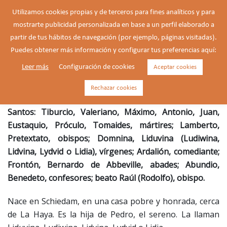
Saltar
Utilizamos cookies propias y de terceros para fines analíticos y para
al
mostrarte publicidad personalizada en base a un perfil elaborado a
Buscar
contenido
Alte
partir de tus hábitos de navegación (por ejemplo, páginas visitadas).
men
Puedes obtener más información y configurar tus preferencias aquí:
Leer más
Configuración de cookies
Aceptar cookies
Liduvina, virgen (1380-1433)
Rechazar cookies
Santos: Tiburcio, Valeriano, Máximo, Antonio, Juan,
Eustaquio, Próculo, Tomaides, mártires; Lamberto,
Pretextato, obispos; Domnina, Liduvina (Ludiwina,
Lidvina, Lydvid o Lidia), vírgenes; Ardalión, comediante;
Frontón, Bernardo de Abbeville, abades; Abundio,
Benedeto, confesores; beato Raúl (Rodolfo), obispo.
Nace en Schiedam, en una casa pobre y honrada, cerca
de La Haya. Es la hija de Pedro, el sereno. La llaman