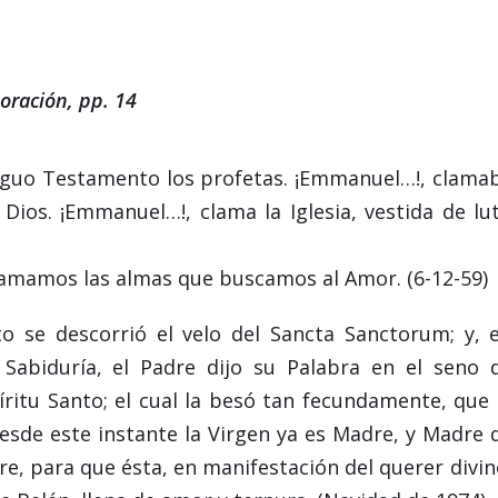
oración, pp. 14
iguo Testamento los profetas. ¡Emmanuel…!, clama
ios. ¡Emmanuel…!, clama la Iglesia, vestida de lu
clamamos las almas que buscamos al Amor. (6-12-59)
nito se descorrió el velo del Sancta Sanctorum; y, 
Sabiduría, el Padre dijo su Palabra en el seno 
íritu Santo; el cual la besó tan fecundamente, que 
esde este instante la Virgen ya es Madre, y Madre 
dre, para que ésta, en manifestación del querer divin