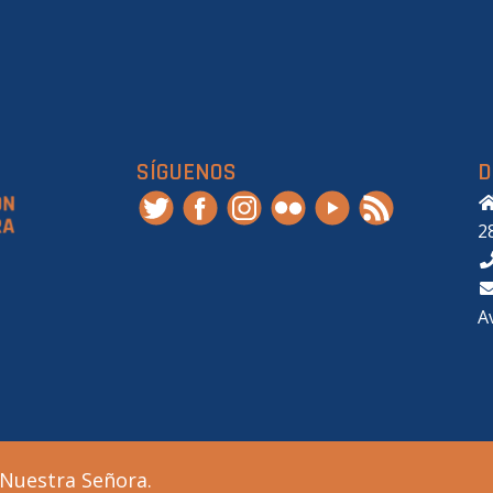
SÍGUENOS
D
2
A
 Nuestra Señora.