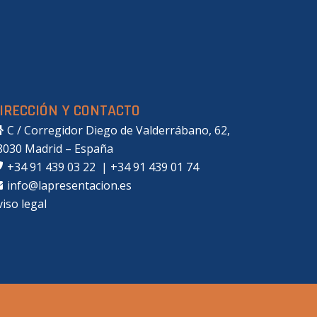
IRECCIÓN Y CONTACTO
C / Corregidor Diego de Valderrábano, 62,
8030 Madrid – España
+34 91 439 03 22
|
+34 91 439 01 74
info@lapresentacion.es
viso legal