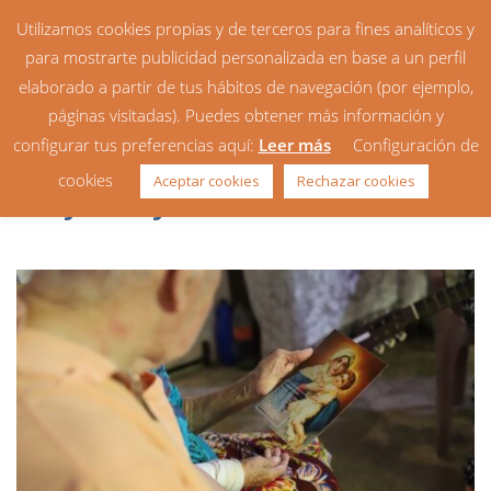
Utilizamos cookies propias y de terceros para fines analíticos y
para mostrarte publicidad personalizada en base a un perfil
elaborado a partir de tus hábitos de navegación (por ejemplo,
páginas visitadas). Puedes obtener más información y
configurar tus preferencias aquí:
Leer más
Configuración de
La parroquia acompaña a los
cookies
Aceptar cookies
Rechazar cookies
mayores y enfermos