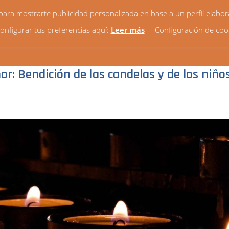
y para mostrarte publicidad personalizada en base a un perfil elabo
onfigurar tus preferencias aquí:
Leer más
Configuración de coo
HORARIOS
VIDA PARROQUIAL
NOTICIAS
¿QUIÉ
or: Bendición de las candelas y de los niño