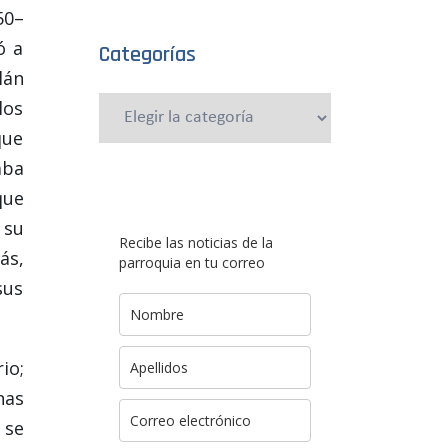
50–
ó a
Categorías
lán
los
Categorías
que
aba
que
 su
Recibe las noticias de la
ás,
parroquia en tu correo
sus
io;
nas
 se