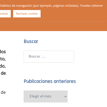
us hábitos de navegación (por ejemplo, páginas visitadas). Puedes obtener
ookies
Rechazar cookies
Buscar
¿QUIÉNES SOMOS?
CONTACTO
DONAR
Buscar
los
Buscar:
to,
do,
 de
Publicaciones anteriores
 de
Publicaciones
anteriores