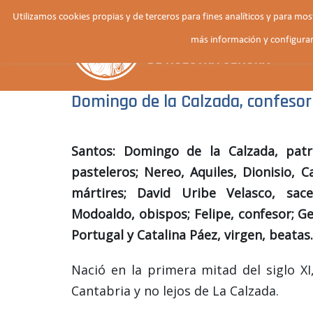
Saltar
Utilizamos cookies propias y de terceros para fines analíticos y para mo
al
más información y configurar
contenido
Domingo de la Calzada, confesor (
Santos: Domingo de la Calzada, patr
pasteleros; Nereo, Aquiles, Dionisio, C
mártires; David Uribe Velasco, sace
Modoaldo, obispos; Felipe, confesor; G
Portugal y Catalina Páez, virgen, beatas.
Nació en la primera mitad del siglo XI
Cantabria y no lejos de La Calzada.