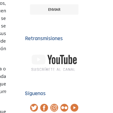
os,
ENVIAR
uen
 se
 se
sus
Retransmisiones
ide
ión
a o
ada
ue
rum
Síguenos
que