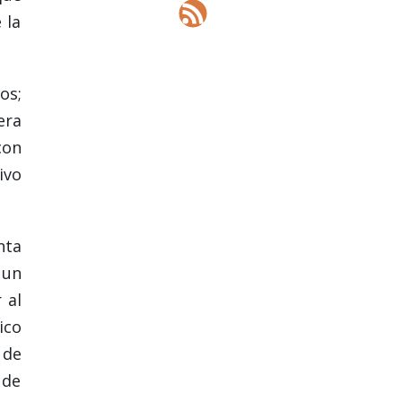
 la
os;
era
con
ivo
nta
 un
 al
ico
 de
 de