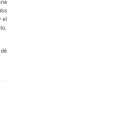
una
dos
 el
lo,
 dé