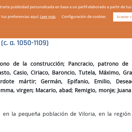
strarte publicidad personalizada en base a un perfil elaborado a partir de t
 tus preferencias aquí:
Leer más
Configuración de cookies
Aceptar c
HORARIOS
VIDA PARROQUIAL
NOTICIAS
c. a. 1050-1109)
ono de la construcción; Pancracio, patrono de 
asto, Casio, Ciriaco, Baroncio, Tutela, Máximo, Gra
rdote mártir; Germán, Epifanio, Emilio, Desea
emma, virgen; Macario, abad; Remigio, monje; Juana
, en la pequeña población de Viloria, en la región