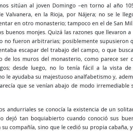
mos sitúan al joven Domingo –en torno al año 10
 Valvanera, en la Rioja, por Nájera; no se le lleg
tentar en otro monasterio; tampoco en el de San Mil
los buenos monjes. Quizá las razones que llevaron a 
o no fueron arbitrarias; posiblemente supusieron 
entaba escapar del trabajo del campo, o que busc
go de los muros del monasterio, como parece ser 
s; desde luego, no lo tenía fácil a la vista de
no le ayudaba su majestuoso analfabetismo y, adem
parecía que se venían abajo de modo irremediable 
s andurriales se conocía la existencia de un solitar
 lo dejó tan boquiabierto cuando conoció sus bue
n su compañía, sino que le cedió su propia cabaña, y