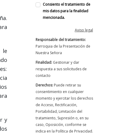
Consiento el tratamiento de
mis datos para la finalidad
ña.
mencionada.
ara
Aviso legal
Responsable del tratamiento:
Parroquia de la Presentación de
 le
Nuestra Señora
ndo
Finalidad:
Gestionar y dar
es:
respuesta a sus solicitudes de
contacto
cia
Derechos:
Puede retirar su
ios
consentimiento en cualquier
ara
momento y ejercitar los derechos
de Acceso, Rectificación,
Portabilidad, Limitación del
tratamiento, Supresión o, en su
r y
caso, Oposición, conforme se
dos
indica en la Política de Privacidad.