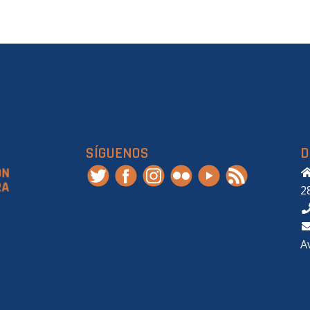
SÍGUENOS
D
2
A