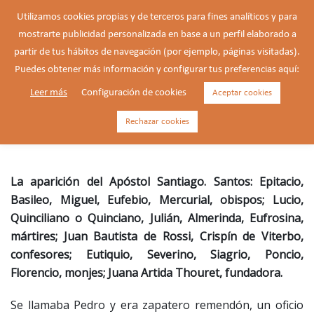
Saltar
Utilizamos cookies propias y de terceros para fines analíticos y para
al
mostrarte publicidad personalizada en base a un perfil elaborado a
Buscar
contenido
Alte
partir de tus hábitos de navegación (por ejemplo, páginas visitadas).
men
Puedes obtener más información y configurar tus preferencias aquí:
Leer más
Configuración de cookies
Aceptar cookies
Crispín de Viterbo, confesor
(1668-1750)
Rechazar cookies
La aparición del Apóstol Santiago. Santos: Epitacio,
Basileo, Miguel, Eufebio, Mercurial, obispos; Lucio,
Quinciliano o Quinciano, Julián, Almerinda, Eufrosina,
mártires; Juan Bautista de Rossi, Crispín de Viterbo,
confesores; Eutiquio, Severino, Siagrio, Poncio,
Florencio, monjes; Juana Artida Thouret, fundadora.
Se llamaba Pedro y era zapatero remendón, un oficio