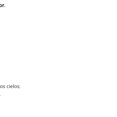
or.
s cielos;
.