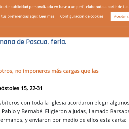
strarte publicidad personalizada en base a un perfil elaborado a partir de t
 tus preferencias aquí:
Leer más
Configuración de cookies
Aceptar c
HORARIOS
VIDA PARROQUIAL
NOTICIAS
mana de Pascua, feria.
sotros, no imponeros más cargas que las
póstoles 15, 22-31
esbíteros con toda la Iglesia acordaron elegir alguno
 Pablo y Bernabé. Eligieron a Judas, llamado Barsab
ermanos, y enviaron por medio de ellos esta carta: