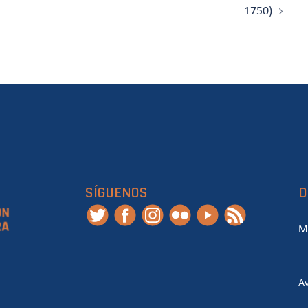
1750)
SÍGUENOS
D
M
Av