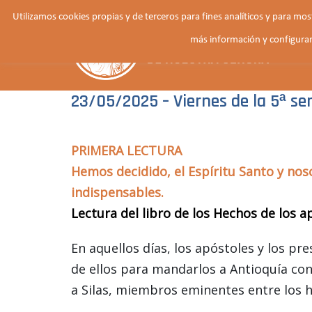
Saltar
Utilizamos cookies propias y de terceros para fines analíticos y para mo
al
más información y configurar
contenido
23/05/2025 – Viernes de la 5ª se
PRIMERA LECTURA
Hemos decidido, el Espíritu Santo y no
indispensables.
Lectura del libro de los Hechos de los a
En aquellos días, los apóstoles y los pr
de ellos para mandarlos a Antioquía con
a Silas, miembros eminentes entre los h