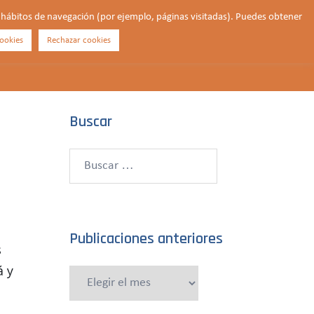
us hábitos de navegación (por ejemplo, páginas visitadas). Puedes obtener
ookies
Rechazar cookies
Buscar
¿QUIÉNES SOMOS?
CONTACTO
DONAR
Buscar
Buscar:
Publicaciones anteriores
s
á y
Publicaciones
anteriores