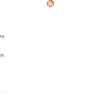
ra
os