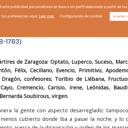
strarte publicidad personalizada en base a un perfil elaborado a partir de t
 tus preferencias aquí:
Leer más
Configuración de cookies
Aceptar c
HORARIOS
VIDA PARROQUIAL
NOTICIAS
8-1783)
ártires de Zaragoza: Optato, Luperco, Suceso, Marci
ontón, Félix, Ceciliano, Evencio, Primitivo, Apodem
, Dragón, confesores; Toribio de Liébana, Fructuo
Cayo, Cremencio, Carisio, Irene, Leónidas, Baudil
Bernarda Soubirous, virgen.
iera la gente con aspecto desarreglado; tampoco
menos cubierto donde iba a pasar la noche; y lo 
ento acerca de la disposición y orden de los manja