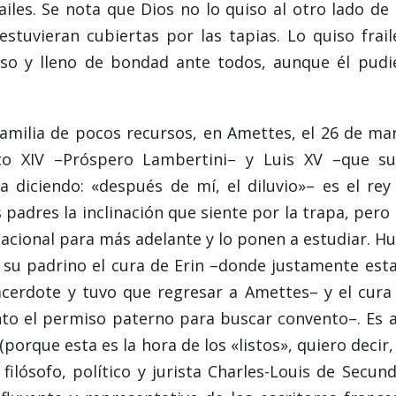
iles. Se nota que Dios no lo quiso al otro lado de 
stuvieran cubiertas por las tapias. Lo quiso frail
doso y lleno de bondad ante todos, aunque él pudi
familia de pocos recursos, en Amettes, el 26 de ma
to XIV –Próspero Lambertini– y Luis XV –que s
a diciendo: «después de mí, el diluvio»– es el rey
padres la inclinación que siente por la trapa, pero 
cacional para más adelante y lo ponen a estudiar. H
, su padrino el cura de Erin –donde justamente est
sacerdote y tuvo que regresar a Amettes– y el cura
to el permiso paterno para buscar convento–. Es 
(porque esta es la hora de los «listos», quiero decir,
 filósofo, político y jurista Charles-Louis de Secund