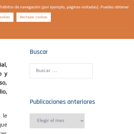
us hábitos de navegación (por ejemplo, páginas visitadas). Puedes obtener
ookies
Rechazar cookies
Buscar
¿QUIÉNES SOMOS?
CONTACTO
DONAR
Buscar
al,
Buscar:
o y
so,
io,
Publicaciones anteriores
 le
Publicaciones
que
anteriores
res