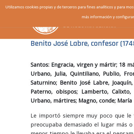
Saltar
Utilizamos cookies propias y de terceros para fines analíticos y para mo
al
más información y configurar
contenido
Benito José Labre, confesor (174
Santos: Engracia, virgen y mártir; 18 m
Urbano, Julia, Quintiliano, Publio, Fr
Saturnino; Benito José Labre, Joaquín
Paterno, obispos; Lamberto, Calixto, 
Urbano, mártires; Magno, conde; María 
Le importó siempre muy poco que le v
preocupaba demasiado el lugar más o 
menos tiempo le llevaba era el pensami