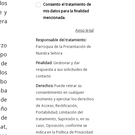
los
Consiento el tratamiento de
e y
mis datos para la finalidad
mencionada.
era
Aviso legal
Responsable del tratamiento:
rzo
Parroquia de la Presentación de
upo
Nuestra Señora
 de
Finalidad:
Gestionar y dar
respuesta a sus solicitudes de
los
contacto
ubo
Derechos:
Puede retirar su
aba
consentimiento en cualquier
 de
momento y ejercitar los derechos
de Acceso, Rectificación,
año
Portabilidad, Limitación del
 de
tratamiento, Supresión o, en su
at,
caso, Oposición, conforme se
indica en la Política de Privacidad.