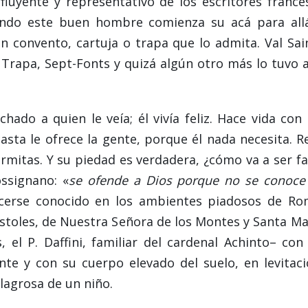
luyente y representativo de los escritores france
uando este buen hombre comienza su acá para all
n convento, cartuja o trapa que lo admita. Val Sai
rapa, Sept-Fonts y quizá algún otro más lo tuvo a
ado a quien le veía; él vivía feliz. Hace vida con 
asta le ofrece la gente, porque él nada necesita. R
ermitas. Y su piedad es verdadera, ¿cómo va a ser fa
ssignano: «
se ofende a Dios porque no se conoce
cerse conocido en los ambientes piadosos de Ro
óstoles, de Nuestra Señora de los Montes y Santa Ma
, el P. Daffini, familiar del cardenal Achinto– con
te y con su cuerpo elevado del suelo, en levitaci
ilagrosa de un niño.