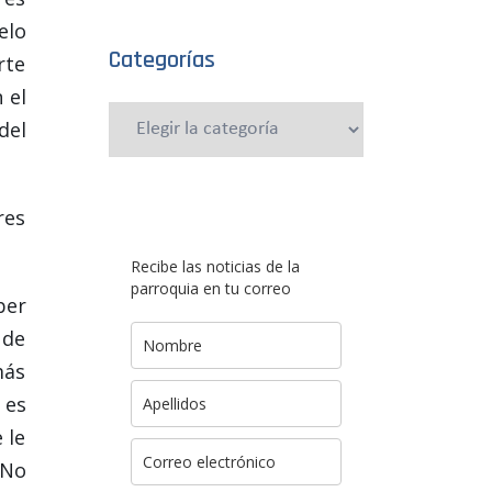
elo
Categorías
rte
 el
Categorías
del
res
Recibe las noticias de la
parroquia en tu correo
ber
 de
más
 es
 le
 No