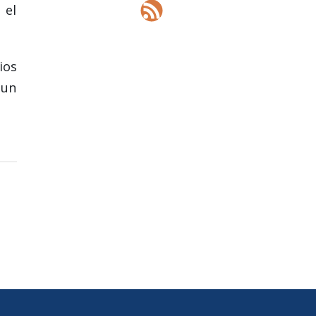
 el
ios
 un