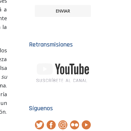
ses
á a
ENVIAR
nte
 la
Retransmisiones
los
eza
lsa
 su
ma.
ría
 un
Síguenos
ón.