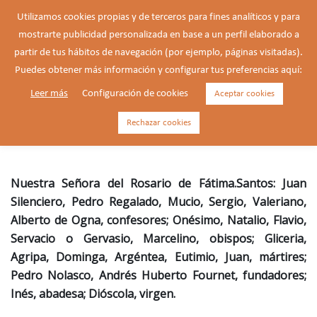
Saltar
Utilizamos cookies propias y de terceros para fines analíticos y para
al
mostrarte publicidad personalizada en base a un perfil elaborado a
Buscar
contenido
Alte
partir de tus hábitos de navegación (por ejemplo, páginas visitadas).
men
Puedes obtener más información y configurar tus preferencias aquí:
Leer más
Configuración de cookies
Aceptar cookies
Andrés Huberto Fournet,
fundador (1752-1834)
Rechazar cookies
Nuestra Señora del Rosario de Fátima.Santos: Juan
Silenciero, Pedro Regalado, Mucio, Sergio, Valeriano,
Alberto de Ogna, confesores; Onésimo, Natalio, Flavio,
Servacio o Gervasio, Marcelino, obispos; Gliceria,
Agripa, Dominga, Argéntea, Eutimio, Juan, mártires;
Pedro Nolasco, Andrés Huberto Fournet, fundadores;
Inés, abadesa; Dióscola, virgen.