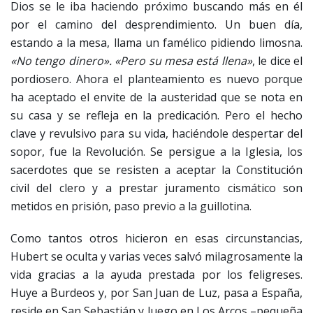
Dios se le iba haciendo próximo buscando más en él
por el camino del desprendimiento. Un buen día,
estando a la mesa, llama un famélico pidiendo limosna.
«No tengo dinero». «Pero su mesa está llena»
, le dice el
pordiosero. Ahora el planteamiento es nuevo porque
ha aceptado el envite de la austeridad que se nota en
su casa y se refleja en la predicación. Pero el hecho
clave y revulsivo para su vida, haciéndole despertar del
sopor, fue la Revolución. Se persigue a la Iglesia, los
sacerdotes que se resisten a aceptar la Constitución
civil del clero y a prestar juramento cismático son
metidos en prisión, paso previo a la guillotina.
Como tantos otros hicieron en esas circunstancias,
Hubert se oculta y varias veces salvó milagrosamente la
vida gracias a la ayuda prestada por los feligreses.
Huye a Burdeos y, por San Juan de Luz, pasa a España,
reside en San Sebastián y luego en Los Arcos –pequeña