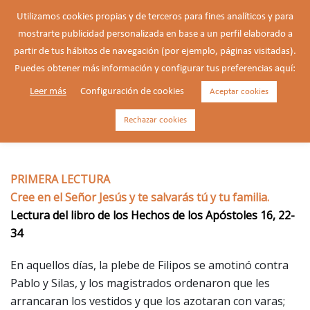
Saltar
Utilizamos cookies propias y de terceros para fines analíticos y para
al
mostrarte publicidad personalizada en base a un perfil elaborado a
Buscar
contenido
Alte
partir de tus hábitos de navegación (por ejemplo, páginas visitadas).
men
Puedes obtener más información y configurar tus preferencias aquí:
Leer más
Configuración de cookies
Aceptar cookies
12/05/2026 – Martes de la 6ª
semana de Pascua, feria.
Rechazar cookies
PRIMERA LECTURA
Cree en el Señor Jesús y te salvarás tú y tu familia.
Lectura del libro de los Hechos de los Apóstoles 16, 22-
34
En aquellos días, la plebe de Filipos se amotinó contra
Pablo y Silas, y los magistrados ordenaron que les
arrancaran los vestidos y que los azotaran con varas;