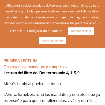
Saltar
Utilizamos cookies propias y de terceros para fines analíticos y para
al
mostrarte publicidad personalizada en base a un perfil elaborado a
Buscar
contenido
Alte
partir de tus hábitos de navegación (por ejemplo, páginas visitadas).
men
Puedes obtener más información y configurar tus preferencias aquí:
Leer más
Configuración de cookies
Aceptar cookies
11/03/2026 – Miércoles de la 3ª
semana de Cuaresma.
Rechazar cookies
PRIMERA LECTURA
Observad los mandatos y cumplidlos.
Lectura del libro del Deuteronomio 4, 1. 5-9
Moisés habló al pueblo, diciendo:
«Ahora, Israel, escucha los mandatos y decretos que yo
os enseño para que, cumpliéndolos, viváis y entréis a