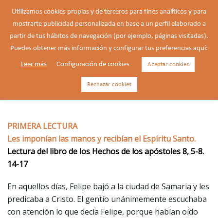
Saltar
Utilizamos cookies propias y de terceros para fines analíticos y para
al
mostrarte publicidad personalizada en base a un perfil elaborado a
Buscar
contenido
Alte
partir de tus hábitos de navegación (por ejemplo, páginas visitadas).
men
Puedes obtener más información y configurar tus preferencias aquí:
Leer más
Configuración de cookies
Aceptar cookies
10/05/2026 – Domingo de la 6ª
semana de Pascua.
Rechazar cookies
PRIMERA LECTURA
Les imponían las manos y recibían el Espíritu Santo.
Lectura del libro de los Hechos de los apóstoles 8, 5-8.
14-17
En aquellos días, Felipe bajó a la ciudad de Samaria y les
predicaba a Cristo. El gentío unánimemente escuchaba
con atención lo que decía Felipe, porque habían oído