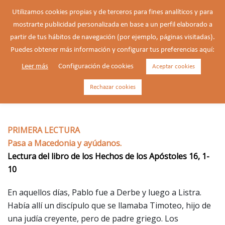
Saltar
Utilizamos cookies propias y de terceros para fines analíticos y para
al
mostrarte publicidad personalizada en base a un perfil elaborado a
Buscar
contenido
Alte
partir de tus hábitos de navegación (por ejemplo, páginas visitadas).
men
Puedes obtener más información y configurar tus preferencias aquí:
Leer más
Configuración de cookies
Aceptar cookies
09/05/2026 – Sábado de la 5ª
semana de Pascua.
Rechazar cookies
PRIMERA LECTURA
Pasa a Macedonia y ayúdanos.
Lectura del libro de los Hechos de los Apóstoles 16, 1-
10
En aquellos días, Pablo fue a Derbe y luego a Listra.
Había allí un discípulo que se llamaba Timoteo, hijo de
una judía creyente, pero de padre griego. Los