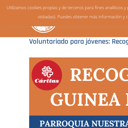
Utilizamos cookies propias y de terceros para fines analíticos 
visitadas). Puedes obtener más información y c
Voluntariado para jóvenes: Reco