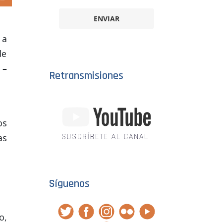
ENVIAR
 a
de
 –
Retransmisiones
os
as
Síguenos
o,