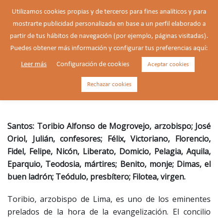
Saltar
Utilizamos cookies propias y de terceros para fines analíticos y para
al
mostrarte publicidad personalizada en base a un perfil elaborado a
Buscar
contenido
Alte
partir de tus hábitos de navegación (por ejemplo, páginas visitadas).
men
Puedes obtener más información y configurar tus preferencias aquí:
Leer más
Configuración de cookies
Aceptar cookies
Toribio de Mogrovejo, obispo
(1538-1606)
Rechazar cookies
Santos: Toribio Alfonso de Mogrovejo, arzobispo; José
Oriol, Julián, confesores; Félix, Victoriano, Florencio,
Fidel, Felipe, Nicón, Liberato, Domicio, Pelagia, Aquila,
Eparquio, Teodosia, mártires; Benito, monje; Dimas, el
buen ladrón; Teódulo, presbítero; Filotea, virgen.
Toribio, arzobispo de Lima, es uno de los eminentes
prelados de la hora de la evangelización. El concilio