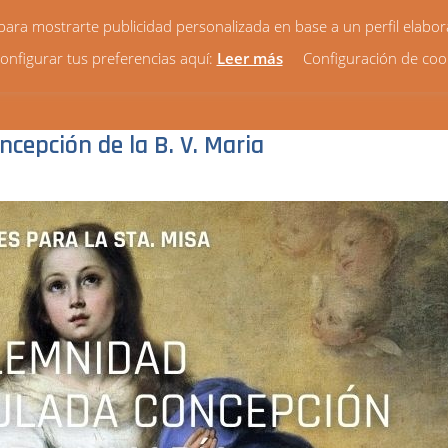
y para mostrarte publicidad personalizada en base a un perfil elabo
onfigurar tus preferencias aquí:
Leer más
Configuración de coo
HORARIOS
VIDA PARROQUIAL
NOTICIAS
¿QUIÉ
cepción de la B. V. Maria