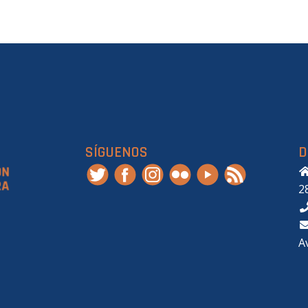
SÍGUENOS
D
2
A