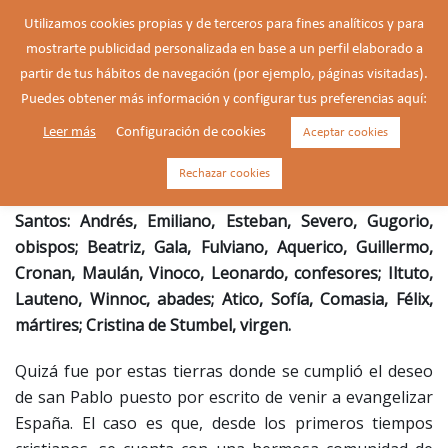
Saltar
Utilizamos cookies propias y de terceros para fines analíticos y para
al
mostrarte publicidad personalizada en base a un perfil elaborado a
Buscar
contenido
Alte
partir de tus hábitos de navegación (por ejemplo, páginas visitadas).
men
Puedes obtener más información y configurar tus preferencias aquí:
Leer más
Configuración de cookies
Aceptar cookies
Severo, Obispo († 303)
Rechazar cookies
Santos: Andrés, Emiliano, Esteban, Severo, Gugorio,
obispos; Beatriz, Gala, Fulviano, Aquerico, Guillermo,
Cronan, Maulán, Vinoco, Leonardo, confesores; Iltuto,
Lauteno, Winnoc, abades; Atico, Sofía, Comasia, Félix,
mártires; Cristina de Stumbel, virgen.
Quizá fue por estas tierras donde se cumplió el deseo
de san Pablo puesto por escrito de venir a evangelizar
España. El caso es que, desde los primeros tiempos