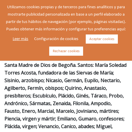
Saltar
Utilizamos cookies propias y de terceros para fines analíticos y para
al
mostrarte publicidad personalizada en base a un perfil elaborado a
Buscar
contenido
Alte
partir de tus hábitos de navegación (por ejemplo, páginas visitadas).
men
Puedes obtener más información y configurar tus preferencias aquí:
Leer más
Configuración de cookies
Aceptar cookies
San Juan XXIII
Rechazar cookies
Santa Madre de Dios de Begoña. Santos: María Soledad
Torres Acosta, fundadora de las Siervas de María;
Sisinio, arzobispo; Nicasio, Germán, Eupilo, Nectario,
Agilberto, Fermín, obispos; Quirino, Anastasio,
presbíteros; Escubículo, Plácido, Ginés, Táraco, Probo,
Andrónico, Sármatas, Zenaida, Filonila, Ampodio,
Fausto, Enero, Marcial, Marcelo, Joviniano, mártires;
Piencia, virgen y mártir; Emiliano, Gumaro, confesores;
Plácida, virgen; Venancio, Canico, abades; Miguel,