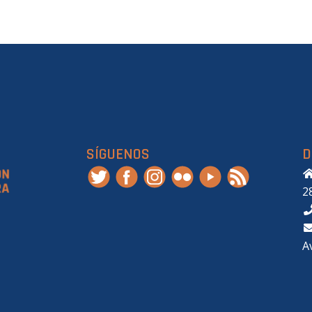
SÍGUENOS
D
2
A