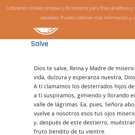
Utilizamos cookies propias y de terceros para fines analíticos 
visitadas). Puedes obtener más información y c
Salve
Dios te salve, Reina y Madre de miseric
vida, dulzura y esperanza nuestra, Dios
A tí clamamos los desterrados hijos de
a tí suspiramos, gimiendo y llorando e
valle de lágrimas. Ea, pues, Señora ab
vuelve a nosotros esos tus ojos miseri
y, después de este destierro, muéstran
fruto bendito de tu vientre.