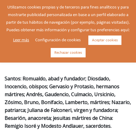
Saltar
Utilizamos cookies propias y de terceros para fines analíticos y para
al
mostrarte publicidad personalizada en base a un perfil elaborado a
Buscar
contenido
Alte
partir de tus hábitos de navegación (por ejemplo, páginas visitadas).
men
Puedes obtener más información y configurar tus preferencias aquí:
Leer más
Configuración de cookies
Aceptar cookies
Romualdo, abad fundador de
los camaldulenses († 1027)
Rechazar cookies
Santos: Romualdo, abad y fundador; Diosdado,
Inocencio, obispos; Gervasio y Protasio, hermanos
mártires; Andrés, Gaudencio, Culmacio, Ursicinio,
Zósimo, Bruno, Bonifacio, Lamberto, mártires; Nazario,
patriarca; Juliana de Falconeri, virgen y fundadora;
Besarión, anacoreta; jesuitas mártires de China:
Remigio Isoré y Modesto Andlauer, sacerdotes.