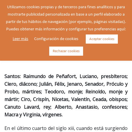
Saltar
Utilizamos cookies propias y de terceros para fines analíticos y para
al
mostrarte publicidad personalizada en base a un perfil elaborado a
Buscar
contenido
Alte
partir de tus hábitos de navegación (por ejemplo, páginas visitadas).
men
Puedes obtener más información y configurar tus preferencias aquí:
Leer más
Configuración de cookies
Aceptar cookies
Raimundo de Peñafort,
confesor (1175-1275)
Rechazar cookies
Santos: Raimundo de Peñafort, Luciano, presbíteros;
Clero, diácono; Julián, Félix, Jenaro, Senador, Próculo y
Probo, mártires; Teodoro, monje; Reinoldo, monje y
mártir; Ciro, Crispín, Nicetas, Valentín, Ceada, obispos;
Canuto Lavard, rey; Alberto, Anastasio, confesores;
Macra y Virginia, vírgenes.
En el último cuarto del siglo xiii, cuando está surgiendo