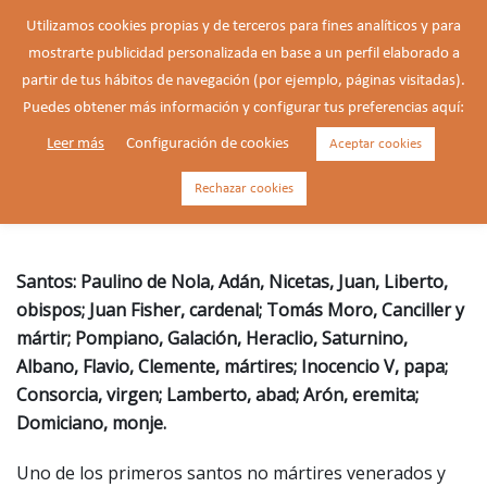
Saltar
Utilizamos cookies propias y de terceros para fines analíticos y para
al
mostrarte publicidad personalizada en base a un perfil elaborado a
Buscar
contenido
Alte
partir de tus hábitos de navegación (por ejemplo, páginas visitadas).
men
Puedes obtener más información y configurar tus preferencias aquí:
Leer más
Configuración de cookies
Aceptar cookies
Paulino de Nola, confesor (c. a.
353-431)
Rechazar cookies
Santos: Paulino de Nola, Adán, Nicetas, Juan, Liberto,
obispos; Juan Fisher, cardenal; Tomás Moro, Canciller y
mártir; Pompiano, Galación, Heraclio, Saturnino,
Albano, Flavio, Clemente, mártires; Inocencio V, papa;
Consorcia, virgen; Lamberto, abad; Arón, eremita;
Domiciano, monje.
Uno de los primeros santos no mártires venerados y