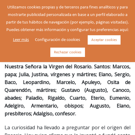
Saltar
Utilizamos cookies propias y de terceros para fines analíticos y para
al
mostrarte publicidad personalizada en base a un perfil elaborado a
Buscar
contenido
Alte
partir de tus hábitos de navegación (por ejemplo, páginas visitadas).
men
Puedes obtener más información y configurar tus preferencias aquí:
Leer más
Configuración de cookies
Aceptar cookies
Nuestra Señora del Rosario
Rechazar cookies
Nuestra Señora la Virgen del Rosario. Santos: Marcos,
papa; Julia, Justina, vírgenes y mártires; Elano, Sergio,
Baco, Leopardino, Marcelo, Apuleyo, Osita de
Quarendón, mártires; Gustavo (Augusto), Canoco,
abades; Paladio, Rigaldo, Cuarto, Eterio, Eumenio,
Adelgiro, Armentario, obispos; Augusto, Elano,
presbíteros; Adalgiso, confesor.
La curiosidad ha llevado a preguntar por el origen del