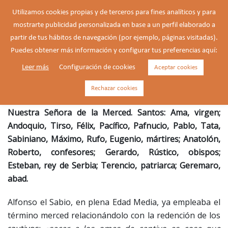
Saltar
Utilizamos cookies propias y de terceros para fines analíticos y para
al
mostrarte publicidad personalizada en base a un perfil elaborado a
Buscar
contenido
Alte
partir de tus hábitos de navegación (por ejemplo, páginas visitadas).
men
Puedes obtener más información y configurar tus preferencias aquí:
Leer más
Configuración de cookies
Aceptar cookies
Nuestra Señora de la Merced
Rechazar cookies
Nuestra Señora de la Merced. Santos: Ama, virgen;
Andoquio, Tirso, Félix, Pacífico, Pafnucio, Pablo, Tata,
Sabiniano, Máximo, Rufo, Eugenio, mártires; Anatolón,
Roberto, confesores; Gerardo, Rústico, obispos;
Esteban, rey de Serbia; Terencio, patriarca; Geremaro,
abad.
Alfonso el Sabio, en plena Edad Media, ya empleaba el
término merced relacionándolo con la redención de los