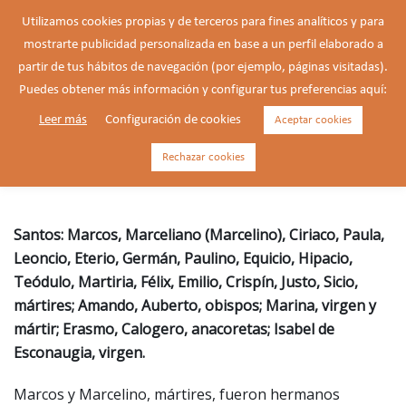
Saltar
Utilizamos cookies propias y de terceros para fines analíticos y para
al
mostrarte publicidad personalizada en base a un perfil elaborado a
Buscar
contenido
Alte
partir de tus hábitos de navegación (por ejemplo, páginas visitadas).
men
Puedes obtener más información y configurar tus preferencias aquí:
Leer más
Configuración de cookies
Aceptar cookies
Marcos y Marcelino, mártires (†
286)
Rechazar cookies
Santos: Marcos, Marceliano (Marcelino), Ciriaco, Paula,
Leoncio, Eterio, Germán, Paulino, Equicio, Hipacio,
Teódulo, Martiria, Félix, Emilio, Crispín, Justo, Sicio,
mártires; Amando, Auberto, obispos; Marina, virgen y
mártir; Erasmo, Calogero, anacoretas; Isabel de
Esconaugia, virgen.
Marcos y Marcelino, mártires, fueron hermanos