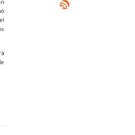
un
nó
el
os
rá
le