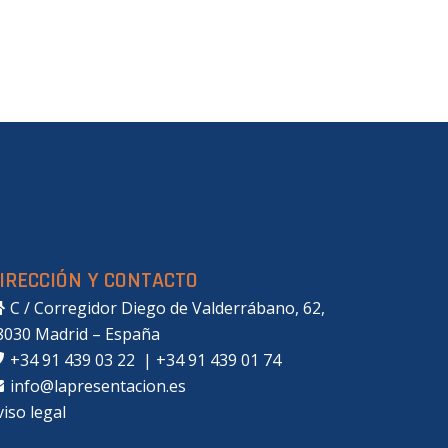
IRECCIÓN Y CONTACTO
C / Corregidor Diego de Valderrábano, 62,
8030 Madrid – España
+34 91 439 03 22
|
+34 91 439 01 74
info@lapresentacion.es
viso legal