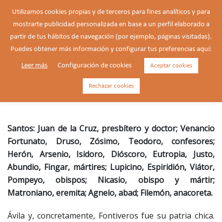
Saltar
Utilizamos cookies propias y de terceros para fines analíticos y para
al
mostrarte publicidad personalizada en base a un perfil elaborado a
Buscar
contenido
Alte
partir de tus hábitos de navegación (por ejemplo, páginas visitadas).
men
Puedes obtener más información y configurar tus preferencias aquí:
Leer más
Configuración de cookies
Aceptar cookies
Juan de la Cruz, presbítero y
doctor de la Iglesia (1542-1591)
Rechazar cookies
Santos: Juan de la Cruz, presbítero y doctor; Venancio
Fortunato, Druso, Zósimo, Teodoro, confesores;
Herón, Arsenio, Isidoro, Dióscoro, Eutropia, Justo,
Abundio, Fingar, mártires; Lupicino, Espiridión, Viátor,
Pompeyo, obispos; Nicasio, obispo y mártir;
Matroniano, eremita; Agnelo, abad; Filemón, anacoreta.
Ávila y, concretamente, Fontiveros fue su patria chica.