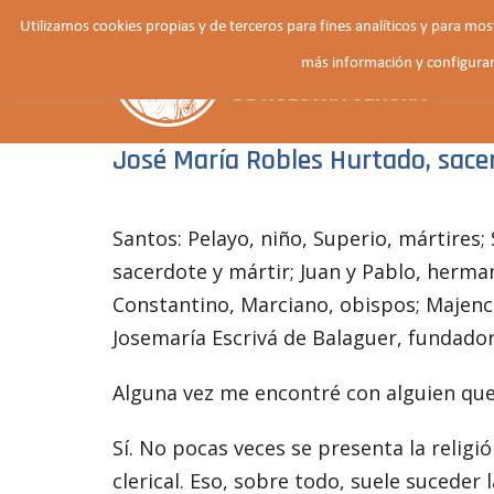
Saltar
Utilizamos cookies propias y de terceros para fines analíticos y para mo
al
más información y configurar
contenido
José María Robles Hurtado, sace
Santos: Pelayo, niño, Superio, mártires;
sacerdote y mártir; Juan y Pablo, herma
Constantino, Marciano, obispos; Majenci
Josemaría Escrivá de Balaguer, fundador
Alguna vez me encontré con alguien que 
Sí. No pocas veces se presenta la reli
clerical. Eso, sobre todo, suele suceder