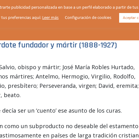
strarte publicidad personalizada en base a un perfil elaborado a partir de t
 tus preferencias aquí:
Leer más
Configuración de cookies
Aceptar c
HORARIOS
VIDA PARROQUIAL
NOTICIAS
rdote fundador y mártir (1888-1927)
 Salvio, obispo y mártir; José María Robles Hurtado,
nos mártires; Antelmo, Hermogio, Virgilio, Rodolfo,
o, presbítero; Perseveranda, virgen; David, eremita;
, beato.
decía ser un ‘cuento’ ese asunto de los curas.
gión como un subproducto no deseable del estamento
 lastimosamente en países de larga tradición cristian