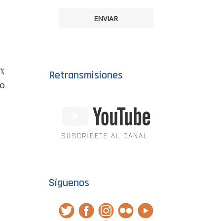
ENVIAR
n;
Retransmisiones
to
?
Síguenos