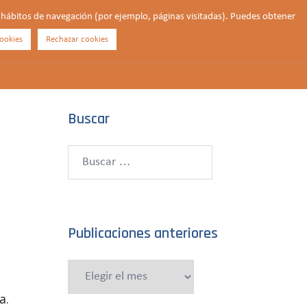
us hábitos de navegación (por ejemplo, páginas visitadas). Puedes obtener
ookies
Rechazar cookies
Buscar
¿QUIÉNES SOMOS?
CONTACTO
DONAR
Buscar
Buscar:
Publicaciones anteriores
Publicaciones
anteriores
a.