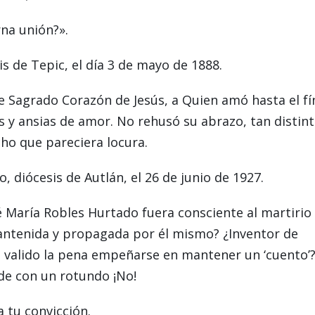
rna unión?».
is de Tepic, el día 3 de mayo de 1888.
e Sagrado Corazón de Jesús, a Quien amó hasta el fí
s y ansias de amor. No rehusó su abrazo, tan distin
ho que pareciera locura.
o, diócesis de Autlán, el 26 de junio de 1927.
 María Robles Hurtado fuera consciente al martirio
antenida y propagada por él mismo? ¿Inventor de
 valido la pena empeñarse en mantener un ‘cuento’
de con un rotundo ¡No!
a tu convicción.