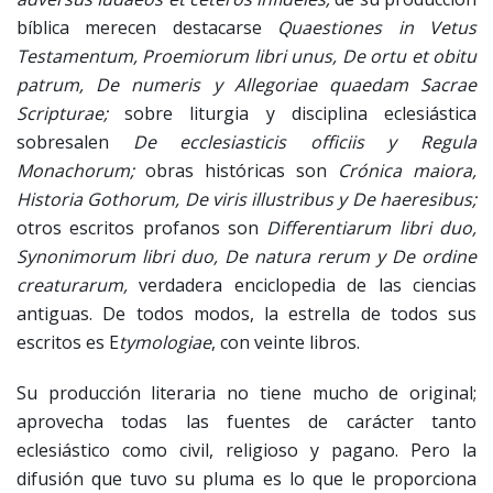
bíblica merecen destacarse
Quaestiones in Vetus
Testamentum, Proemiorum libri unus, De ortu et obitu
patrum, De numeris y Allegoriae quaedam Sacrae
Scripturae;
sobre liturgia y disciplina eclesiástica
sobresalen
De ecclesiasticis officiis y Regula
Monachorum;
obras históricas son
Crónica maiora,
Historia Gothorum, De viris illustribus y De haeresibus;
otros escritos profanos son
Differentiarum libri duo,
Synonimorum libri duo, De natura rerum y De ordine
creaturarum,
verdadera enciclopedia de las ciencias
antiguas. De todos modos, la estrella de todos sus
escritos es E
tymologiae
, con veinte libros.
Su producción literaria no tiene mucho de original;
aprovecha todas las fuentes de carácter tanto
eclesiástico como civil, religioso y pagano. Pero la
difusión que tuvo su pluma es lo que le proporciona