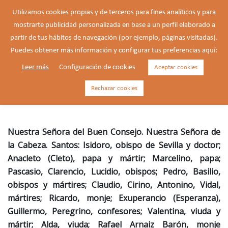
Saltar
Utilizamos cookies propias y de terceros para fines analíticos y para
al
mostrarte publicidad personalizada en base a un perfil elaborado a
Buscar
contenido
Alte
partir de tus hábitos de navegación (por ejemplo, páginas visitadas).
men
Puedes obtener más información y configurar tus preferencias aquí:
Leer más
Configuración de cookies
Aceptar cookies
Isidoro, obispo y doctor de la
Iglesia (560-630)
Rechazar cookies
Nuestra Señora del Buen Consejo. Nuestra Señora de
la Cabeza. Santos: Isidoro, obispo de Sevilla y doctor;
Anacleto (Cleto), papa y mártir; Marcelino, papa;
Pascasio, Clarencio, Lucidio, obispos; Pedro, Basilio,
obispos y mártires; Claudio, Cirino, Antonino, Vidal,
mártires; Ricardo, monje; Exuperancio (Esperanza),
Guillermo, Peregrino, confesores; Valentina, viuda y
mártir; Alda, viuda; Rafael Arnaiz Barón, monje