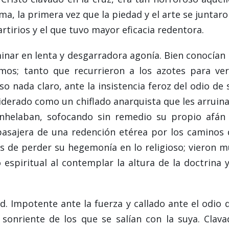
a, la primera vez que la piedad y el arte se juntaro
rtirios y el que tuvo mayor eficacia redentora.
minar en lenta y desgarradora agonía. Bien conocían 
os; tanto que recurrieron a los azotes para ver
o nada claro, ante la insistencia feroz del odio de 
siderado como un chiflado anarquista que les arruin
 anhelaban, sofocando sin remedio su propio afán
asajera de una redención etérea por los caminos 
los de perder su hegemonía en lo religioso; vieron m
spiritual al contemplar la altura de la doctrina y
ad. Impotente ante la fuerza y callado ante el odio 
 sonriente de los que se salían con la suya. Clava