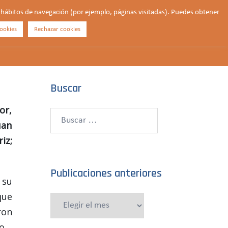
us hábitos de navegación (por ejemplo, páginas visitadas). Puedes obtener
ookies
Rechazar cookies
Buscar
¿QUIÉNES SOMOS?
CONTACTO
DONAR
Buscar
or,
Buscar:
uan
iz;
Publicaciones anteriores
 su
que
Publicaciones
ron
anteriores
lo…