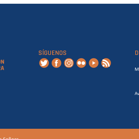
SÍGUENOS
D
M
Av