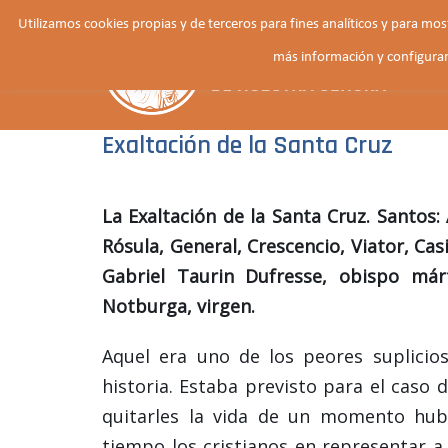
Saltar
Utilizamos cookies propias y de terceros para fines analíticos y para mo
al
más información y configurar
contenido
Exaltación de la Santa Cruz
La Exaltación de la Santa Cruz. Santos: 
Rósula, General, Crescencio, Viator, Ca
Gabriel Taurin Dufresse, obispo márt
Notburga, virgen.
Aquel era uno de los peores suplici
historia. Estaba previsto para el caso 
quitarles la vida de un momento hub
tiempo los cristianos en representar a