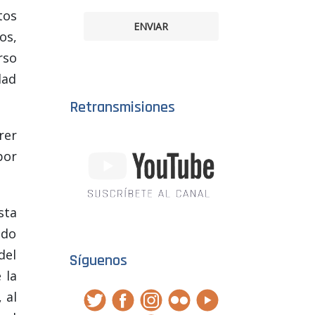
tos
ENVIAR
os,
rso
dad
Retransmisiones
rer
por
sta
ado
del
Síguenos
 la
 al