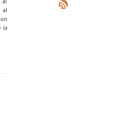
 al
 al
con
 la