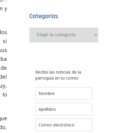
n y
Categorías
los
Categorías
 si
sus
aba
 de
Recibe las noticias de la
del
parroquia en tu correo
uy,
 lo
que
do,