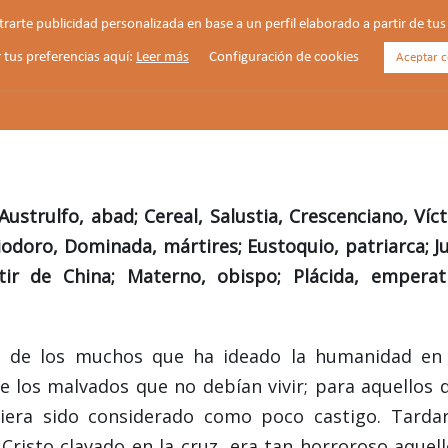
strarte publicidad personalizada en base a un perfil elaborado a partir de t
 tus preferencias aquí:
Leer más
Configuración de cookies
Aceptar c
HORARIOS
VIDA PARROQUIAL
NOTICIAS
Austrulfo, abad; Cereal, Salustia, Crescenciano, Víct
siodoro, Dominada, mártires; Eustoquio, patriarca; J
ir de China; Materno, obispo; Plácida, emperatr
os de los muchos que ha ideado la humanidad en
de los malvados que no debían vivir; para aquellos 
iera sido considerado como poco castigo. Tarda
 Cristo clavado en la cruz, era tan horroroso aquel