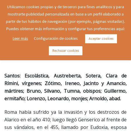
Saltar
Utilizamos cookies propias y de terceros para fines analíticos y para
al
mostrarte publicidad personalizada en base a un perfil elaborado a
Buscar
contenido
Alte
partir de tus hábitos de navegación (por ejemplo, páginas visitadas).
men
Puedes obtener más información y configurar tus preferencias aquí:
Leer más
Configuración de cookies
Aceptar cookies
Escolástica, virgen (c. a. 480-
543)
Rechazar cookies
Santos: Escolástica, Austreberta, Sotera, Clara de
Rímini, vírgenes; Zótimo, Ireneo, Jacinto y Amancio,
mártires; Bruno, Silvano, Tumna, obispos; Guillermo,
ermitaño; Lorenzo, Leonardo, monjes; Arnoldo, abad.
Roma había sufrido ya la invasión y los destrozos de
Alarico en el año 410; luego llegó Genserico al frente de
sus vándalos, en el 455, llamado por Eudoxia, esposa